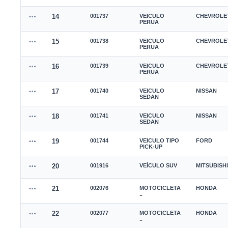
14
001737
VEICULO
CHEVROLE
PERUA
15
001738
VEICULO
CHEVROLE
PERUA
16
001739
VEICULO
CHEVROLE
PERUA
17
001740
VEICULO
NISSAN
SEDAN
18
001741
VEICULO
NISSAN
SEDAN
19
001744
VEICULO TIPO
FORD
PICK-UP
20
001916
VEÍCULO SUV
MITSUBISHI
21
002076
MOTOCICLETA
HONDA
..
22
002077
MOTOCICLETA
HONDA
..