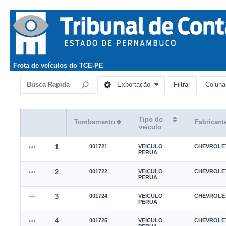
Frota de veículos do TCE-PE
Exportação
Filtrar
Coluna
Tipo do
Tombamento
Fabricant
veículo
1
001721
VEICULO
CHEVROLE
PERUA
2
001722
VEICULO
CHEVROLE
PERUA
3
001724
VEICULO
CHEVROLE
PERUA
4
001725
VEICULO
CHEVROLE